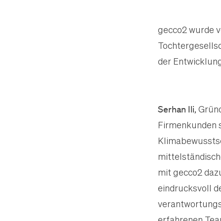
gecco2 wurde v
Tochtergesellsc
der Entwicklung
Serhan Ili
, Grün
Firmenkunden so
Klimabewusstse
mittelständisch
mit gecco2 dazu
eindrucksvoll d
verantwortungsv
erfahrenen Team