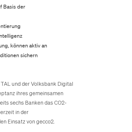
f Basis der
entierung
ntelligenz
ng, können aktiv an
ditionen sichern
GITAL und der
Volksbank Digital
zeptanz ihres gemeinsamen
eits sechs Banken das CO2-
rzeit in der
den Einsatz von gecco2.