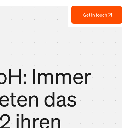
Get in touch
bH: Immer
eten das
2 ihren