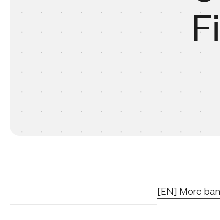
F
[EN] More bank