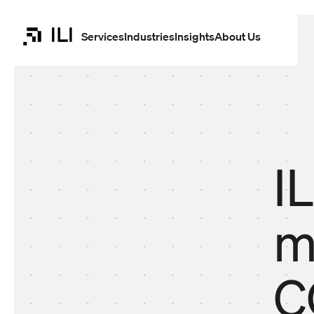
Skip to
content
Services
Industries
Insights
About Us
I
29.01.2024
m
C