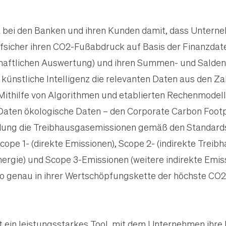
 bei den Banken und ihren Kunden damit, dass Unterne
ffsicher ihren CO2-Fußabdruck auf Basis der Finanzdat
chaftlichen Auswertung) und ihren Summen- und Saldenl
e künstliche Intelligenz die relevanten Daten aus den 
 Mithilfe von Algorithmen und etablierten Rechenmode
aten ökologische Daten – den Corporate Carbon Footpri
ung die Treibhausgasemissionen gemäß den Standard
cope 1- (direkte Emissionen), Scope 2- (indirekte Trei
ergie) und Scope 3-Emissionen (weitere indirekte Emis
 wo genau in ihrer Wertschöpfungskette der höchste CO
t ein leistungsstarkes Tool, mit dem Unternehmen ihre 