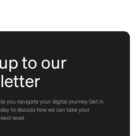
up to our
letter
lp you navigate your digital journey. Get in
oday to discuss how we can take your
next level.