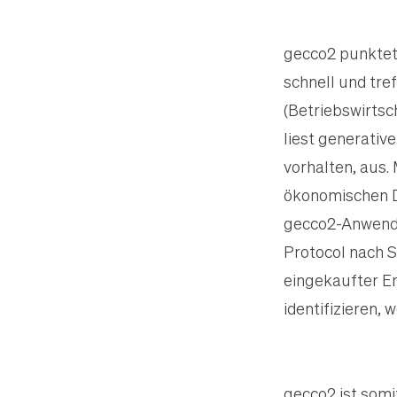
gecco2 punktet
schnell und tre
(Betriebswirts
liest generativ
vorhalten, aus.
ökonomischen D
gecco2-Anwend
Protocol nach S
eingekaufter En
identifizieren,
gecco2 ist somi