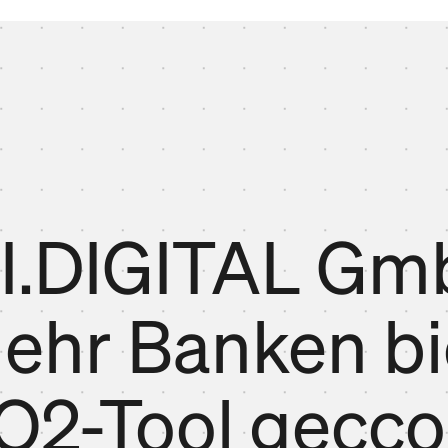
LI.DIGITAL Gm
ehr Banken bi
O2-Tool gecco