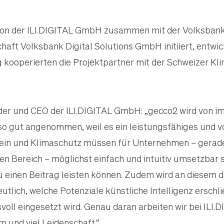
on der ILI.DIGITAL GmbH zusammen mit der Volksbank
haft Volksbank Digital Solutions GmbH initiiert, entw
 kooperierten die Projektpartner mit der Schweizer K
der und CEO der ILI.DIGITAL GmbH: „gecco2 wird von i
 gut angenommen, weil es ein leistungsfähiges und vor 
in und Klimaschutz müssen für Unternehmen – gerad
en Bereich – möglichst einfach und intuitiv umsetzbar se
 einen Beitrag leisten können. Zudem wird an diesem d
eutlich, welche Potenziale künstliche Intelligenz erschl
oll eingesetzt wird. Genau daran arbeiten wir bei ILI.
 und viel Leidenschaft.“