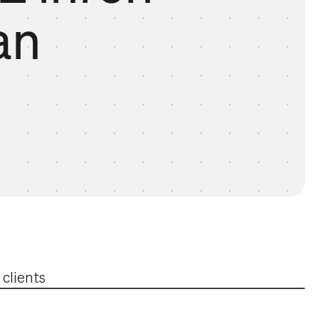
an
 clients