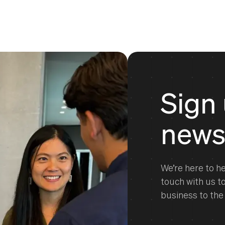
Sign 
news
We’re here to he
touch with us t
business to the 