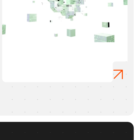
Why AI-Assisted Coding Is Essential for Business Growth
April 22, 2026