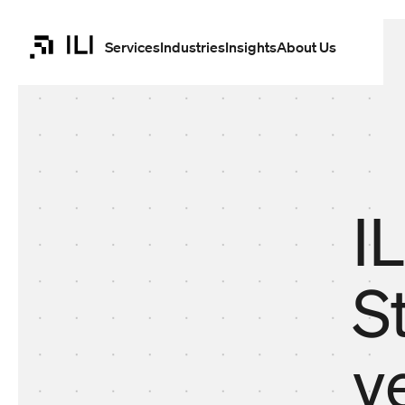
Skip to
content
Services
Industries
Insights
About Us
I
20.01.2025
S
v