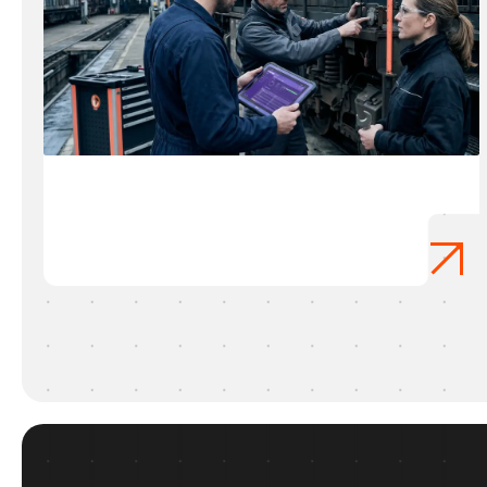
A Unique Collaboration On Equal Terms: ILI and Railnova
June 2, 2026