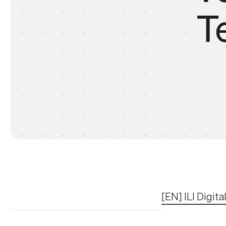
T
[EN] ILI Digit