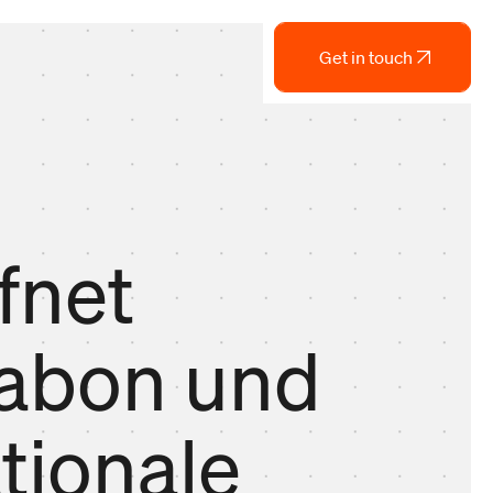
Get in touch
fnet
sabon und
tionale