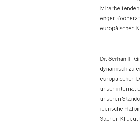
Mitarbeitenden
enger Kooperati
europäischen Ku
Dr. Serhan Ili
, G
dynamisch zu ei
europäischen D
unser internati
unseren Stando
iberische Halb
Sachen KI deutli