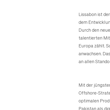
Lissabon ist de
dem Entwicklun
Durch den neuen
talentierten Mi
Europa zählt. S
anwachsen. Das 
an allen Stand
Mit der jüngste
Offshore-Strate
optimalen Produ
Pakistan als di