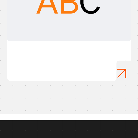
New AI Vocabulary – Your Latest Guide to Artificial
Intelligence Terms
April 29, 2026