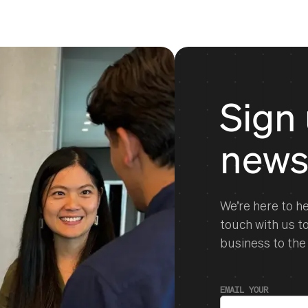
Sign 
news
We’re here to he
touch with us t
business to the 
EMAIL YOUR